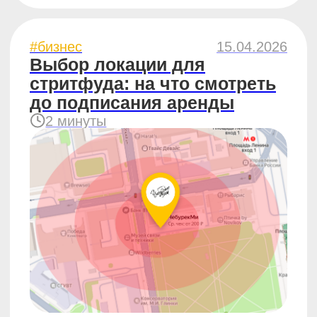
#бизнес
10.04.2026
Один раз — случайность.
Два — совпадение. Три —
закономерность.
2 минуты