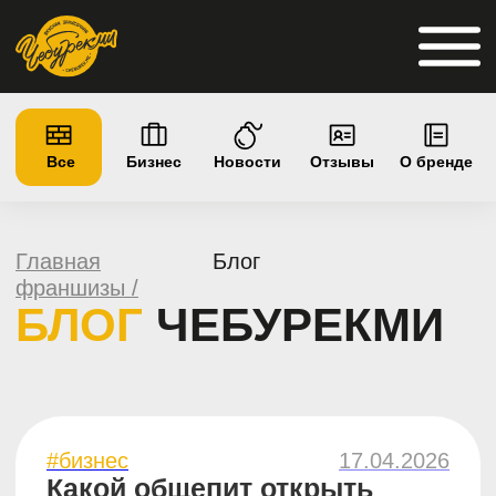
Все
Бизнес
Новости
Отзывы
О бренде
Главная
Блог
франшизы /
БЛОГ
ЧЕБУРЕКМИ
#бизнес
17.04.2026
Какой общепит открыть
с нуля
Cравниваем форматы по сложности
ведения бизнеса
9 минут