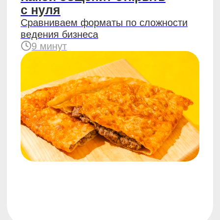
#бизнес
15.04.2026
Выбор локации для
стритфуда: на что смотреть
до подписания аренды
2 минуты