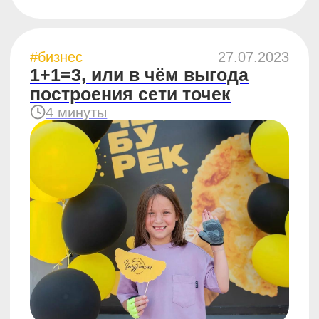
#отзывы
27.02.2023
Маленький посёлок,
но большие выручки:
Отзыв партнёра, которая
не побоялась открыть точку
ЧебурекМи в ПГТ
7 минут