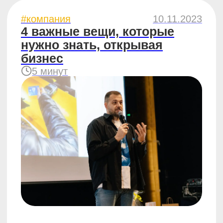
#бизнес
26.06.2023
Как найти деньги на запуск
бизнеса
Топ советов о поиске инвесторов от
основателя франшизы ЧебурекМи
7 минут