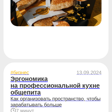
#бизнес
27.07.2023
1+1=3, или в чём выгода
построения сети точек
4 минуты