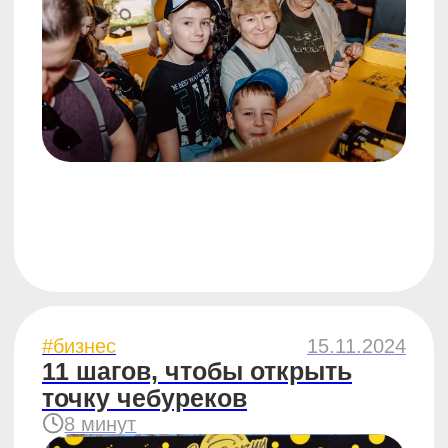
#бизнес
18.03.2024
Какой бизнес открыть
в Москве. 5 причин
задуматься о ЧебурекМи
6 минут