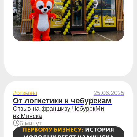
#отзывы
14.02.2025
«Всегда хотел своё дело,
и сейчас я на своём месте»
Интервью с нашим партнёром
Александром из Челябинска
3 минуты