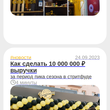
6 минут
#бизнес
24.05.2023
3 шага к выбору локации
в стритфуде
4 минуты