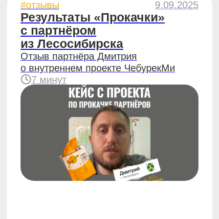
#отзывы
25.06.2025
От логистики к чебурекам
Отзыв на франшизу ЧебурекМи
из Минска
6 минут