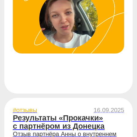
#отзывы
9.09.2025
Результаты «Прокачки»
с партнёром
из Лесосибирска
Отзыв партнёра Дмитрия
о внутреннем проекте ЧебурекМи
7 минут
#отзывы
15.07.2025
История открытия точки
ЧебурекМи в маленьком