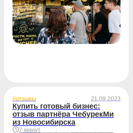
#бизнес
24.04.2023
Фудтрак — яркий формат
точки ЧебурекМи
5 минут