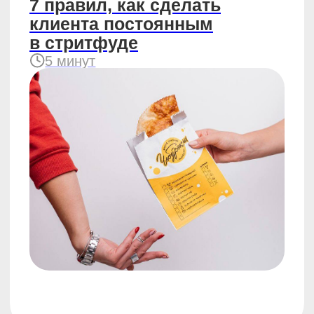
#компания
09.03.2023
FAQ по ЧебурекМи:
основатель отвечает
на самые популярные
вопросы по франшизе
8 минут