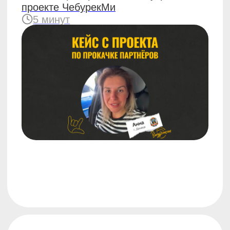
городе
Интервью с нашим партнёром
из Риддера
4 минуты
#бизнес
25.06.2025
Как выбрать прибыльное
помещение под
франшизу
6 минут