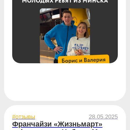
#бизнес
09.01.2025
7 трендов в мире стритфуда
Обзор актуальных трендов и новинок
в индустрии общественного питания
7 минут
#бизнес
15.11.2024