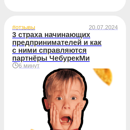
выручки
за период пика сезона в стритфуде
4 минуты
#отзывы
21.09.2023
Купить готовый бизнес:
отзыв партнёра ЧебурекМи
из Новосибирска
7 минут