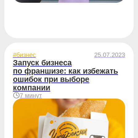
#компания
27.02.2023
3 причины открыть
ЧебурекМи прямо сейчас
5 минут