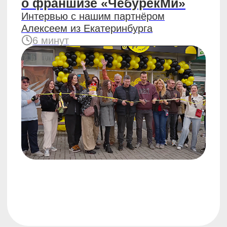
11 шагов, чтобы открыть
точку чебуреков
8 минут
#бизнес
01.10.2024
5 правил, как удержать
клиента в общепите
5 минут