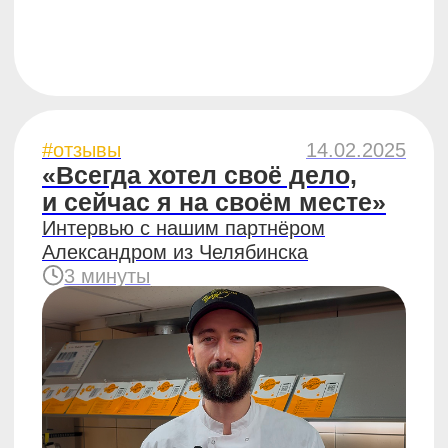
#бизнес
13.09.2024
Как ЧебурекМи помогает
франчайзи работать
с персоналом
И зарабатывать больше
6 минут