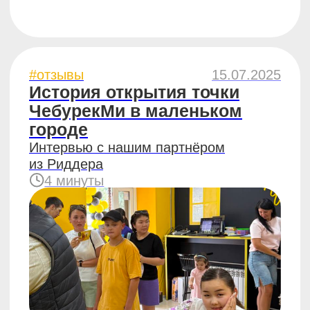
#отзывы
28.05.2025
Франчайзи «Жизньмарт»
о франшизе «ЧебурекМи»
Интервью с нашим партнёром
Алексеем из Екатеринбурга
6 минут