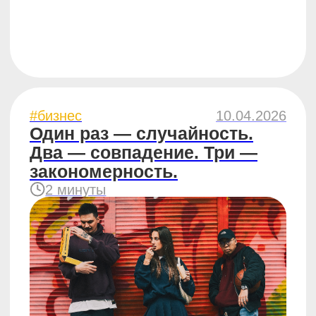
#отзывы
18.09.2025
Результаты «Прокачки»
с партнёром из Волгограда
Отзыв партнёра Юлии о внутреннем
проекте ЧебурекМи
6 минут