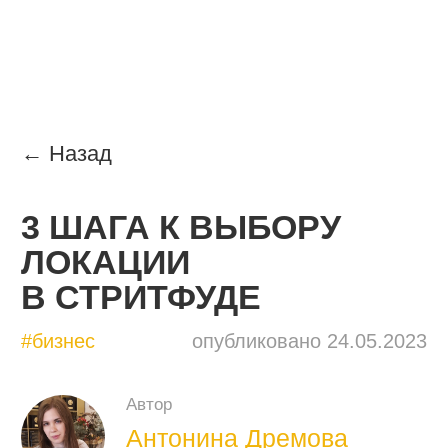
← Назад
3 ШАГА К ВЫБОРУ
ЛОКАЦИИ
В СТРИТФУДЕ
#бизнес
опубликовано 24.05.2023
Автор
Антонина Дремова
редактор 20×80, автор статей,
выпускница школы «Бюро
Горбунова», писала для ADME и
бизнес-энциклопедии Михаила
Гребенюка, отличает маржу от моржа