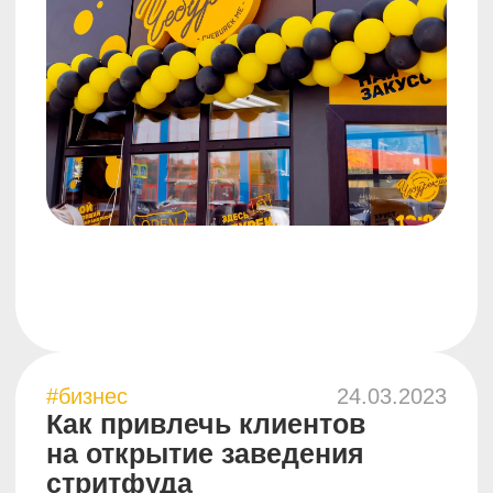
*
*компания Meta на территории РФ признана
экстремистской
Политика конфиденциальности
НАВИГАЦИЯ
ГЛАВНАЯ ФРАНШИЗЫ
ОТЗЫВЫ
КОНЦЕПЦИЯ
БЛОГ
ЧТО ВХОДИТ
КОЛЛАБОРАЦИИ
ГАРАНТИЯ
БИБЛИОТЕКА ЗНАНИЙ
Сделано и запущено
агентством 20×80
Входим в ТОП-10 франшиз фастфуда
на TopFranchise
Входим в состав Российской Ассоциации
Франчайзинга