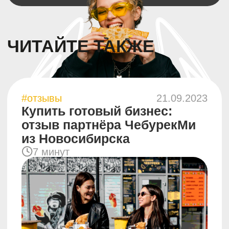
#бизнес
24.05.2023
3 шага к выбору локации
в стритфуде
4 минуты
#бизнес
24.03.2023
Как привлечь клиентов
на открытие заведения
стритфуда