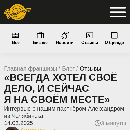
Все
Бизнес
Новости
Отзывы
О бренде
Главная франшизы /
Блог
/
Отзывы
«ВСЕГДА ХОТЕЛ СВОЁ
ДЕЛО, И СЕЙЧАС
Я НА СВОЁМ МЕСТЕ»
Интервью с нашим партнёром Александром
из Челябинска
14.02.2025
3 минуты
Автор статьи
Екатерина Кагарманова
Руководитель отдела маркетинга
Содержание
Интервью с партнёром в формате
видео