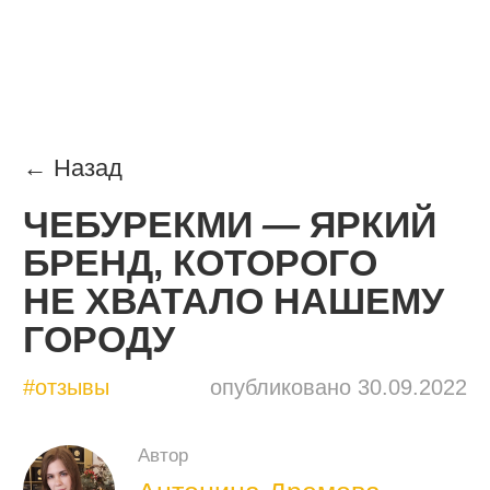
← Назад
ЧЕБУРЕКМИ
—
ЯРКИЙ
БРЕНД, КОТОРОГО
НЕ ХВАТАЛО НАШЕМУ
ГОРОДУ
#отзывы
опубликовано 30.09.2022
Автор
Антонина Дремова
редактор 20×80, автор статей,
выпускница школы «Бюро
Горбунова», писала для ADME и
бизнес-энциклопедии Михаила
Гребенюка, отличает маржу от моржа