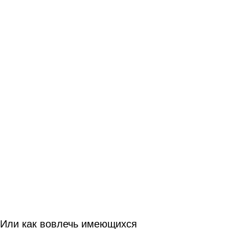
КЕЙС ИГРА ЧЕРЕЗ ЧАТ-БОТА
ВКОНТАКТЕ
"РОЖДЕСТВЕНСКАЯ
ЛОТЕРЕЯ"
Или как вовлечь имеющихся