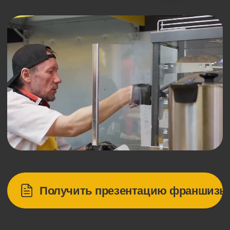
Получить презентацию франшизы
Инвестиции
от 850 000 ₽
✓ просто запустить
Окупаемость
за 6−8 месяцев
✓ быстро окупить
Чистая прибыль
120–200 тыс. ₽
✓ легко масштабировать