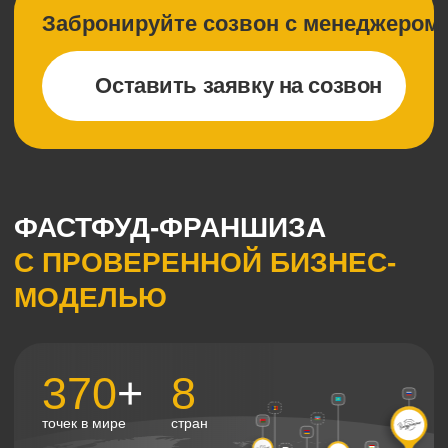
Уже самая
Уже в рейтинге
быстрорастущая
крупнейших сетей
сеть в РФ и Европе
Европы
№ 2 в РБК
№ 34 в QSL
Уже признаны ведущими рейтингами в сфере
франчайзинга
Одобрено РАФ
Узнать, сколько мест
для открытия осталось в вашем
городе
Узнать