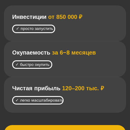
Забронируйте созвон с менеджером
Оставить заявку на созвон
ФАСТФУД-ФРАНШИЗА
С ПРОВЕРЕННОЙ БИЗНЕС-
МОДЕЛЬЮ
370
+
8
точек в мире
стран
10+
6
точек открывается
лет на рынке
ежемесячно
стритфуда